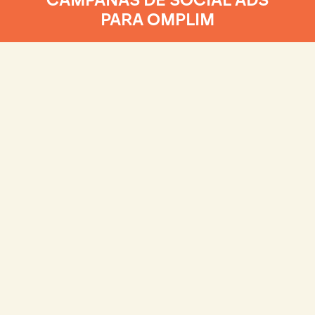
PARA OMPLIM
360 Digital Comunications
INMOBILIARIA BUSCA
COMPRADORES
Encontrar vivienda es complicado. Venderla,
también. Incluso para una
promotora y gestora de
edificaciones responsables como Omplim,
con un
producto de calidad y de extraordinario valor
añadido. ¿Te explicamos cómo les ayudamos a
encontrar clientes potenciales
en redes?